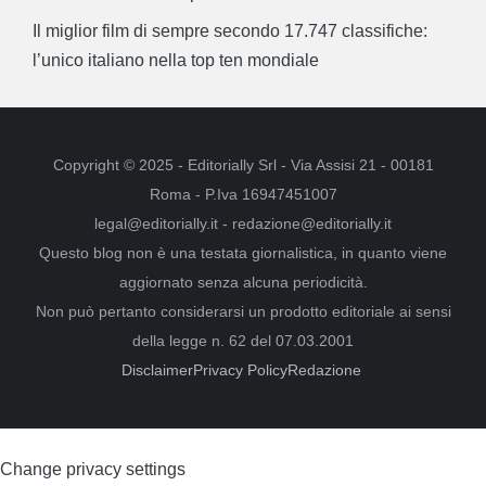
Il miglior film di sempre secondo 17.747 classifiche:
l’unico italiano nella top ten mondiale
Copyright © 2025 - Editorially Srl - Via Assisi 21 - 00181
Roma - P.Iva 16947451007
legal@editorially.it - redazione@editorially.it
Questo blog non è una testata giornalistica, in quanto viene
aggiornato senza alcuna periodicità.
Non può pertanto considerarsi un prodotto editoriale ai sensi
della legge n. 62 del 07.03.2001
Disclaimer
Privacy Policy
Redazione
Change privacy settings