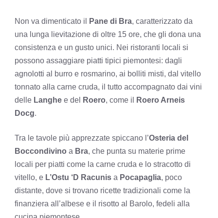
Non va dimenticato il
Pane di Bra
, caratterizzato da
una lunga lievitazione di oltre 15 ore, che gli dona una
consistenza e un gusto unici. Nei ristoranti locali si
possono assaggiare piatti tipici piemontesi: dagli
agnolotti al burro e rosmarino, ai bolliti misti, dal vitello
tonnato alla carne cruda, il tutto accompagnato dai vini
delle
Langhe
e del
Roero
, come il
Roero Arneis
Docg
.
Tra le tavole più apprezzate spiccano l’
Osteria del
Boccondivino
a
Bra
, che punta su materie prime
locali per piatti come la carne cruda e lo stracotto di
vitello, e
L’Ostu ‘D Racunis
a
Pocapaglia
, poco
distante, dove si trovano ricette tradizionali come la
finanziera all’albese e il risotto al Barolo, fedeli alla
cucina piemontese.