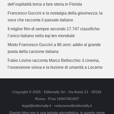
dell’ospitalità torna a fare storia in Florida
Francesco Guccini e la nostalgia della giovinezza: la
voce che racconta il passato italiano
Il miglior film di sempre secondo 17.747 classifiche:
l’unico italiano nella top ten mondiale
Morto Francesco Guccini a 86 anni: addio al grande
poeta della canzone italiana
Fabio Lovino racconta Marco Bellocchio: il cinema,
l’ossessione visiva e la lezione di umanità a Locarno
Copyright © 2025 - Editorially Srl - Via Assisi 21 - 00181
Roma - P.Iva 16947451007
legal@editorially.it - redazione@editorially.it
Questo blog non è una testata giornalistica, in quanto viene