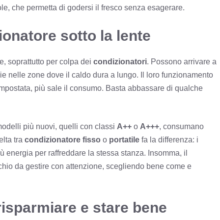
le, che permetta di godersi il fresco senza esagerare.
ionatore sotto la lente
le, soprattutto per colpa dei
condizionatori
. Possono arrivare a
ie nelle zone dove il caldo dura a lungo. Il loro funzionamento
impostata, più sale il consumo. Basta abbassare di qualche
odelli più nuovi, quelli con classi
A++
o
A+++
, consumano
elta tra
condizionatore fisso
o
portatile
fa la differenza: i
più energia per raffreddare la stessa stanza. Insomma, il
chio da gestire con attenzione, scegliendo bene come e
risparmiare e stare bene