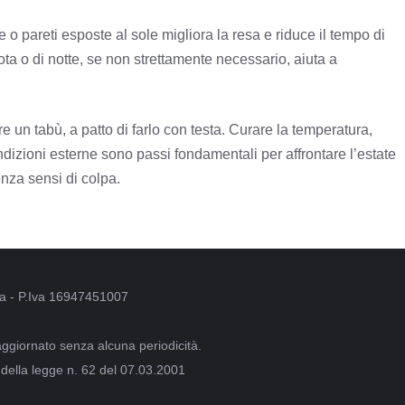
e o pareti esposte al sole migliora la resa e riduce il tempo di
ta o di notte, se non strettamente necessario, aiuta a
 un tabù, a patto di farlo con testa. Curare la temperatura,
dizioni esterne sono passi fondamentali per affrontare l’estate
nza sensi di colpa.
oma - P.Iva 16947451007
aggiornato senza alcuna periodicità.
 della legge n. 62 del 07.03.2001