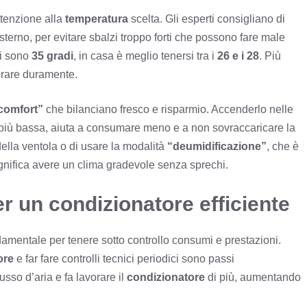
ttenzione alla
temperatura
scelta. Gli esperti consigliano di
esterno, per evitare sbalzi troppo forti che possono fare male
ci sono
35 gradi
, in casa è meglio tenersi tra i
26 e i 28
. Più
rare duramente.
comfort”
che bilanciano fresco e risparmio. Accenderlo nelle
 più bassa, aiuta a consumare meno e a non sovraccaricare la
della ventola o di usare la modalità
“deumidificazione”
, che è
gnifica avere un clima gradevole senza sprechi.
r un condizionatore efficiente
damentale per tenere sotto controllo consumi e prestazioni.
ore
e far fare controlli tecnici periodici sono passi
lusso d’aria e fa lavorare il
condizionatore
di più, aumentando