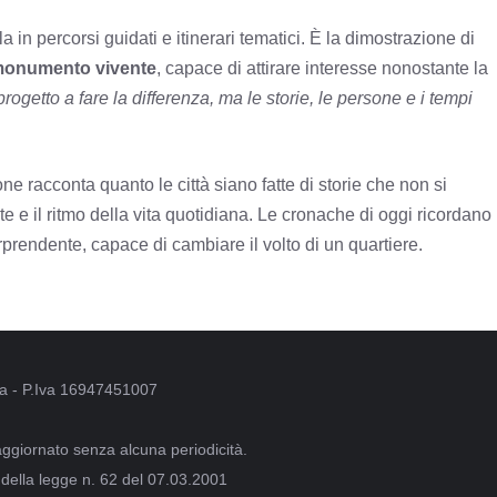
a in percorsi guidati e itinerari tematici. È la dimostrazione di
onumento vivente
, capace di attirare interesse nonostante la
progetto a fare la differenza, ma le storie, le persone e i tempi
e racconta quanto le città siano fatte di storie che non si
te e il ritmo della vita quotidiana. Le cronache di oggi ricordano
prendente, capace di cambiare il volto di un quartiere.
oma - P.Iva 16947451007
aggiornato senza alcuna periodicità.
 della legge n. 62 del 07.03.2001