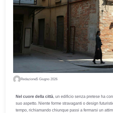
Redazione
5 Giugno 2026
Nel cuore della città
, un edificio senza pretese ha con
suo aspetto. Niente forme stravaganti o design futurist
tempo, richiamando chiunque passi a fermarsi un attim