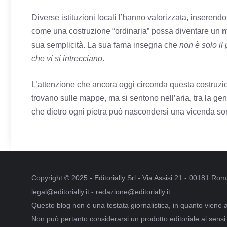
Diverse istituzioni locali l’hanno valorizzata, inserendol
come una costruzione “ordinaria” possa diventare un
m
sua semplicità. La sua fama insegna che
non è solo il 
che vi si intrecciano
.
L’attenzione che ancora oggi circonda questa costruzion
trovano sulle mappe, ma si sentono nell’aria, tra la gen
che dietro ogni pietra può nascondersi una vicenda sor
Copyright © 2025 - Editorially Srl - Via Assisi 21 - 00181 R
legal@editorially.it - redazione@editorially.it
Questo blog non è una testata giornalistica, in quanto viene 
Non può pertanto considerarsi un prodotto editoriale ai sensi