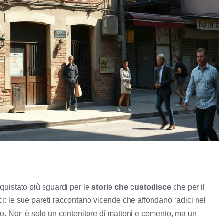
quistato più sguardi per le
storie che custodisce
che per il
ici: le sue pareti raccontano vicende che affondano radici nel
o. Non è solo un contenitore di mattoni e cemento, ma un