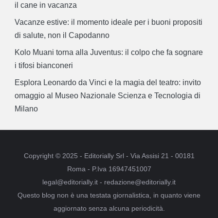
il cane in vacanza
Vacanze estive: il momento ideale per i buoni propositi
di salute, non il Capodanno
Kolo Muani torna alla Juventus: il colpo che fa sognare
i tifosi bianconeri
Esplora Leonardo da Vinci e la magia del teatro: invito
omaggio al Museo Nazionale Scienza e Tecnologia di
Milano
Copyright © 2025 - Editorially Srl - Via Assisi 21 - 00181
Roma - P.Iva 16947451007
legal@editorially.it - redazione@editorially.it
Questo blog non è una testata giornalistica, in quanto viene
aggiornato senza alcuna periodicità.