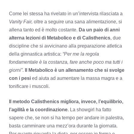
Come lei stessa ha rivelato in un’intervista rilasciata a
Vanity Fair,
oltre a seguire una sana alimentazione, si
allena tanto ed è molto costante.
Da un paio di anni
alterna lezioni di Metabolico e di Calisthenics
, due
discipline che si avvicinano alla preparazione atletica
della ginnastica artistica:
“Per me la regola
fondamentale è la costanza, fare anche poco ma tutti i
giorni”
.
Il Metabolico è un allenamento che si svolge
con i pesi
ed aiuta ad aumentare la massa magra e a
tonificare i muscoli.
Il metodo Calisthenics migliora, invece, l’equilibrio,
l’agilità e la coordinazione
. La showgirl ha fatto
sapere che, se non si ha tempo per andare in palestra,
basta camminare una mezz’ora durante la giornata.
Per quanto riguarda la dieta, per essere in forma e