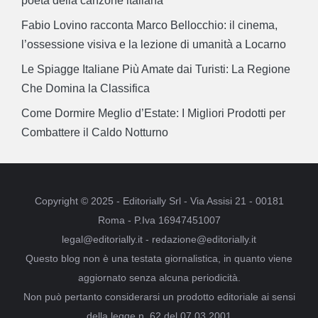
poeta della canzone italiana
Fabio Lovino racconta Marco Bellocchio: il cinema,
l’ossessione visiva e la lezione di umanità a Locarno
Le Spiagge Italiane Più Amate dai Turisti: La Regione
Che Domina la Classifica
Come Dormire Meglio d’Estate: I Migliori Prodotti per
Combattere il Caldo Notturno
Copyright © 2025 - Editorially Srl - Via Assisi 21 - 00181
Roma - P.Iva 16947451007
legal@editorially.it - redazione@editorially.it
Questo blog non è una testata giornalistica, in quanto viene
aggiornato senza alcuna periodicità.
Non può pertanto considerarsi un prodotto editoriale ai sensi
della legge n. 62 del 07.03.2001