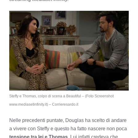
Steffy e Thomas, colpo di scena a Beautiful – (Foto Screenshot
www.mediasetinfinity.it) – Corrieresardo.it
Nelle precedenti puntate, Douglas ha scelto di andare
a vivere con Steffy e questo ha fatto nascere non poca
tensione tra lei e Thomas
. Lui infatti credeva che