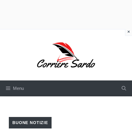
×
Vai
al
contenuto
Menu
BUONE NOTIZIE