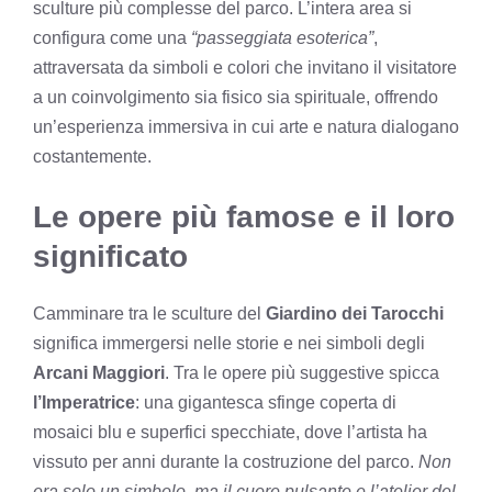
sculture più complesse del parco. L’intera area si
configura come una
“passeggiata esoterica”
,
attraversata da simboli e colori che invitano il visitatore
a un coinvolgimento sia fisico sia spirituale, offrendo
un’esperienza immersiva in cui arte e natura dialogano
costantemente.
Le opere più famose e il loro
significato
Camminare tra le sculture del
Giardino dei Tarocchi
significa immergersi nelle storie e nei simboli degli
Arcani Maggiori
. Tra le opere più suggestive spicca
l’Imperatrice
: una gigantesca sfinge coperta di
mosaici blu e superfici specchiate, dove l’artista ha
vissuto per anni durante la costruzione del parco.
Non
era solo un simbolo, ma il cuore pulsante e l’atelier del