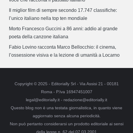
Il miglior film di sempre secondo 17.747 classifiche:
l’unico italiano nella top ten mondiale
Morto Francesco Guccini a 86 anni: addio al grande
poeta della canzone italiana
Fabio Lovino racconta Marco Bellocchio: il cinema,
l’ossessione visiva e la lezione di umanità a Locarno
Copyright © 2025 - Editorially Srl - Via Assisi 21 - 00181
Roma - P.Iva 16947451007
legal@editorially.it - redazione@editorially.it
Questo blog non è una testata giornalistica, in quanto viene
aggiornato senza alcuna periodicità.
Non può pertanto considerarsi un prodotto editoriale ai sensi
della legge n. 62 del 07.03.2001