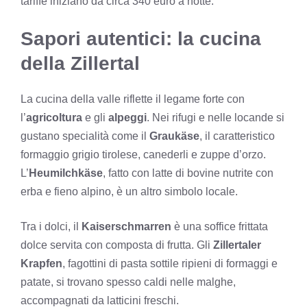
tariffe iniziano da circa 340 euro a notte.
Sapori autentici: la cucina
della Zillertal
La cucina della valle riflette il legame forte con
l’
agricoltura
e gli
alpeggi
. Nei rifugi e nelle locande si
gustano specialità come il
Graukäse
, il caratteristico
formaggio grigio tirolese, canederli e zuppe d’orzo.
L’
Heumilchkäse
, fatto con latte di bovine nutrite con
erba e fieno alpino, è un altro simbolo locale.
Tra i dolci, il
Kaiserschmarren
è una soffice frittata
dolce servita con composta di frutta. Gli
Zillertaler
Krapfen
, fagottini di pasta sottile ripieni di formaggi e
patate, si trovano spesso caldi nelle malghe,
accompagnati da latticini freschi.