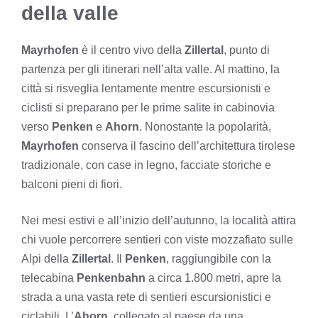
della valle
Mayrhofen
è il centro vivo della
Zillertal
, punto di
partenza per gli itinerari nell’alta valle. Al mattino, la
città si risveglia lentamente mentre escursionisti e
ciclisti si preparano per le prime salite in cabinovia
verso
Penken
e
Ahorn
. Nonostante la popolarità,
Mayrhofen
conserva il fascino dell’architettura tirolese
tradizionale, con case in legno, facciate storiche e
balconi pieni di fiori.
Nei mesi estivi e all’inizio dell’autunno, la località attira
chi vuole percorrere sentieri con viste mozzafiato sulle
Alpi della
Zillertal
. Il
Penken
, raggiungibile con la
telecabina
Penkenbahn
a circa 1.800 metri, apre la
strada a una vasta rete di sentieri escursionistici e
ciclabili. L’
Ahorn
, collegato al paese da una