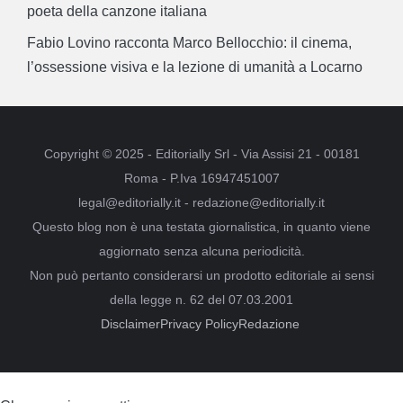
poeta della canzone italiana
Fabio Lovino racconta Marco Bellocchio: il cinema,
l’ossessione visiva e la lezione di umanità a Locarno
Copyright © 2025 - Editorially Srl - Via Assisi 21 - 00181
Roma - P.Iva 16947451007
legal@editorially.it - redazione@editorially.it
Questo blog non è una testata giornalistica, in quanto viene
aggiornato senza alcuna periodicità.
Non può pertanto considerarsi un prodotto editoriale ai sensi
della legge n. 62 del 07.03.2001
Disclaimer
Privacy Policy
Redazione