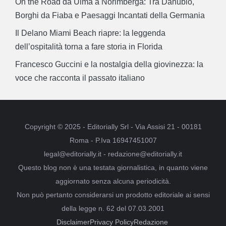
On the Road da Ulma a Norimberga: Tra Danubio,
Borghi da Fiaba e Paesaggi Incantati della Germania
Il Delano Miami Beach riapre: la leggenda
dell’ospitalità torna a fare storia in Florida
Francesco Guccini e la nostalgia della giovinezza: la
voce che racconta il passato italiano
Copyright © 2025 - Editorially Srl - Via Assisi 21 - 00181
Roma - P.Iva 16947451007
legal@editorially.it - redazione@editorially.it
Questo blog non è una testata giornalistica, in quanto viene
aggiornato senza alcuna periodicità.
Non può pertanto considerarsi un prodotto editoriale ai sensi
della legge n. 62 del 07.03.2001
Disclaimer
Privacy Policy
Redazione