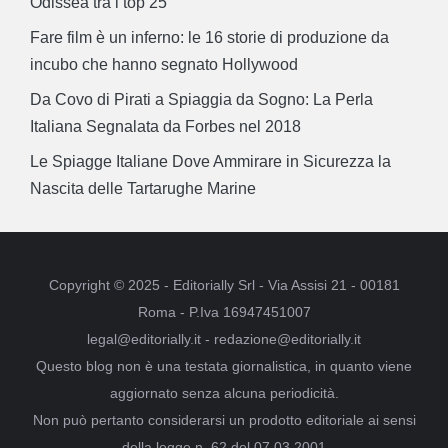
Odissea tra i top 25
Fare film è un inferno: le 16 storie di produzione da
incubo che hanno segnato Hollywood
Da Covo di Pirati a Spiaggia da Sogno: La Perla
Italiana Segnalata da Forbes nel 2018
Le Spiagge Italiane Dove Ammirare in Sicurezza la
Nascita delle Tartarughe Marine
Copyright © 2025 - Editorially Srl - Via Assisi 21 - 00181
Roma - P.Iva 16947451007
legal@editorially.it - redazione@editorially.it
Questo blog non è una testata giornalistica, in quanto viene
aggiornato senza alcuna periodicità.
Non può pertanto considerarsi un prodotto editoriale ai sensi
della legge n. 62 del 07.03.2001