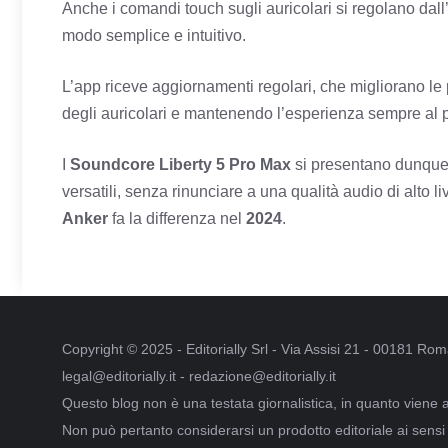
Anche i comandi touch sugli auricolari si regolano dall
modo semplice e intuitivo.
L’app riceve aggiornamenti regolari, che migliorano le
degli auricolari e mantenendo l’esperienza sempre al 
I
Soundcore Liberty 5 Pro Max
si presentano dunque 
versatili, senza rinunciare a una qualità audio di alto l
Anker
fa la differenza nel
2024
.
Copyright © 2025 - Editorially Srl - Via Assisi 21 - 00181 R
legal@editorially.it - redazione@editorially.it
Questo blog non è una testata giornalistica, in quanto viene 
Non può pertanto considerarsi un prodotto editoriale ai sensi