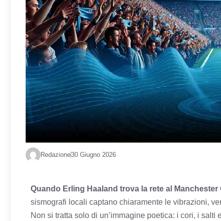
Redazione
30 Giugno 2026
Quando Erling Haaland trova la rete al Manchester Ci
sismografi locali captano chiaramente le vibrazioni, ver
Non si tratta solo di un’immagine poetica: i cori, i salt