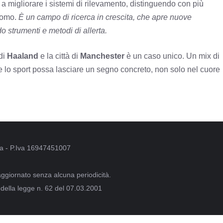
ta a migliorare i sistemi di rilevamento, distinguendo con più
’uomo.
È un campo di ricerca in crescita, che apre nuove
do strumenti e metodi di allerta.
 di
Haaland
e la città di
Manchester
è un caso unico. Un mix di
e lo sport possa lasciare un segno concreto, non solo nel cuore
oma - P.Iva 16947451007
aggiornato senza alcuna periodicità.
 della legge n. 62 del 07.03.2001