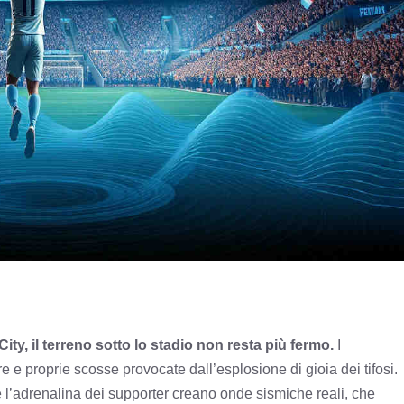
ty, il terreno sotto lo stadio non resta più fermo.
I
e e proprie scosse provocate dall’esplosione di gioia dei tifosi.
i e l’adrenalina dei supporter creano onde sismiche reali, che