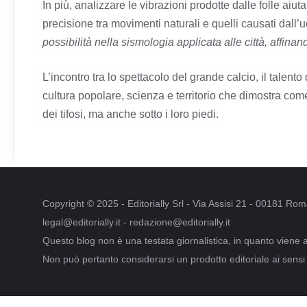
In più, analizzare le vibrazioni prodotte dalle folle aiu
precisione tra movimenti naturali e quelli causati dall
possibilità nella sismologia applicata alle città, affinan
L’incontro tra lo spettacolo del grande calcio, il talento
cultura popolare, scienza e territorio che dimostra com
dei tifosi, ma anche sotto i loro piedi.
Copyright © 2025 - Editorially Srl - Via Assisi 21 - 00181 R
legal@editorially.it - redazione@editorially.it
Questo blog non è una testata giornalistica, in quanto viene 
Non può pertanto considerarsi un prodotto editoriale ai sensi