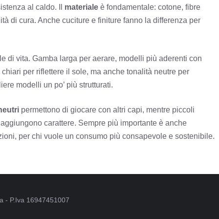
istenza al caldo. Il
materiale
è fondamentale: cotone, fibre
tà di cura. Anche cuciture e finiture fanno la differenza per
le di vita. Gamba larga per aerare, modelli più aderenti con
hiari per riflettere il sole, ma anche tonalità neutre per
ere modelli un po’ più strutturati.
neutri
permettono di giocare con altri capi, mentre piccoli
aggiungono carattere. Sempre più importante è anche
cazioni, per chi vuole un consumo più consapevole e sostenibile.
oma - P.Iva 16947451007