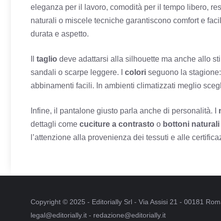
eleganza per il lavoro, comodità per il tempo libero, res
naturali o miscele tecniche garantiscono comfort e facili
durata e aspetto.
Il
taglio
deve adattarsi alla silhouette ma anche allo sti
sandali o scarpe leggere. I
colori
seguono la stagione: c
abbinamenti facili. In ambienti climatizzati meglio scegli
Infine, il pantalone giusto parla anche di personalità. I
dettagli come
cuciture a contrasto
o
bottoni naturali
l’attenzione alla provenienza dei tessuti e alle certifi
Copyright © 2025 - Editorially Srl - Via Assisi 21 - 00181 R
legal@editorially.it - redazione@editorially.it