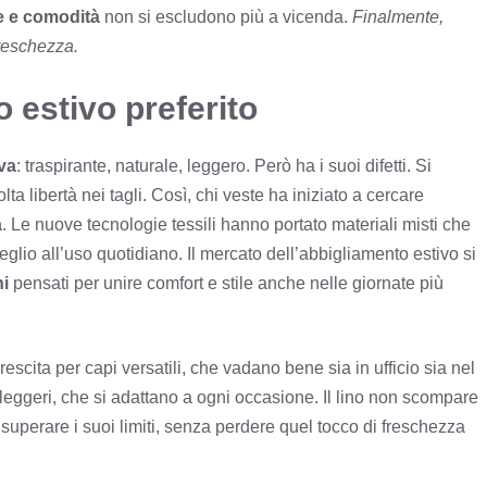
le e comodità
non si escludono più a vicenda.
Finalmente,
freschezza.
o estivo preferito
va
: traspirante, naturale, leggero. Però ha i suoi difetti. Si
lta libertà nei tagli. Così, chi veste ha iniziato a cercare
a
. Le nuove tecnologie tessili hanno portato materiali misti che
lio all’uso quotidiano. Il mercato dell’abbigliamento estivo si
ni
pensati per unire comfort e stile anche nelle giornate più
scita per capi versatili, che vadano bene sia in ufficio sia nel
 leggeri, che si adattano a ogni occasione. Il lino non scompare
 superare i suoi limiti, senza perdere quel tocco di freschezza