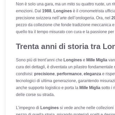
Non è solo una gara, ma un mito su quattro ruote, un ri
emozioni. Dal
1988
,
Longines
è il cronometrista uffic
precisione svizzera nell’arte dell’orologeria. Ora, nel
2
pezzo da collezione che fonde tradizione meccanica e 
quello tra il tempo misurato con cura e la passione per 
Trenta anni di storia tra Lo
Sono più di trent’anni che
Longines
e
Mille Miglia
vann
cura dei dettagli, è diventata un pilastro fondamentale
condivisi:
precisione
,
performance
,
eleganza
e rispet
tecnologici di ultima generazione, garantendo misurazio
anche supporto logistico e porta la
Mille Miglia
sotto i 
delle corse su strada.
L’impegno di
Longines
si vede anche nelle collezioni 
pezzo di quella storia, mixando materiali scelti e desi