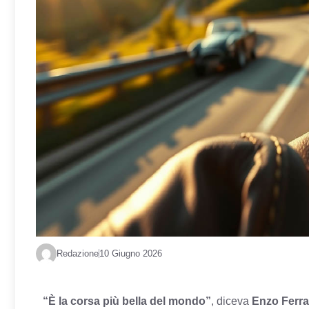
Redazione
10 Giugno 2026
“È la corsa più bella del mondo”
, diceva
Enzo Ferra