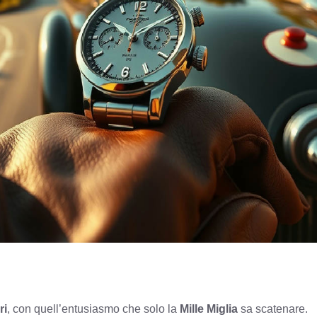
ri
, con quell’entusiasmo che solo la
Mille Miglia
sa scatenare.