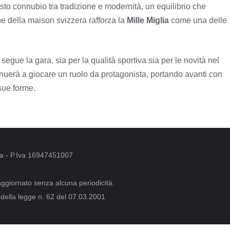
esto connubio tra tradizione e modernità, un equilibrio che
e della maison svizzera rafforza la
Mille Miglia
come una delle
gue la gara, sia per la qualità sportiva sia per le novità nel
nuerà a giocare un ruolo da protagonista, portando avanti con
 sue forme.
oma - P.Iva 16947451007
aggiornato senza alcuna periodicità.
 della legge n. 62 del 07.03.2001