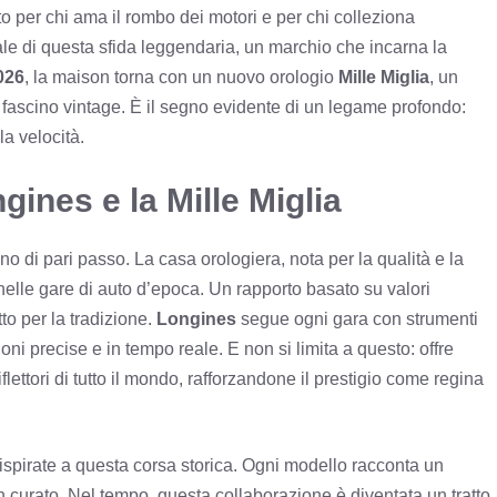
to per chi ama il rombo dei motori e per chi colleziona
iale di questa sfida leggendaria, un marchio che incarna la
026
, la maison torna con un nuovo orologio
Mille Miglia
, un
fascino vintage. È il segno evidente di un legame profondo:
la velocità.
ngines e la Mille Miglia
o di pari passo. La casa orologiera, nota per la qualità e la
 nelle gare di auto d’epoca. Un rapporto basato su valori
to per la tradizione.
Longines
segue ogni gara con strumenti
ni precise e in tempo reale. E non si limita a questo: offre
riflettori di tutto il mondo, rafforzandone il prestigio come regina
ispirate a questa corsa storica. Ogni modello racconta un
gn curato. Nel tempo, questa collaborazione è diventata un tratto