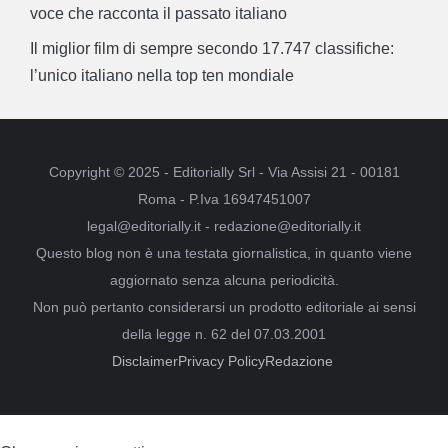
voce che racconta il passato italiano
Il miglior film di sempre secondo 17.747 classifiche:
l’unico italiano nella top ten mondiale
Copyright © 2025 - Editorially Srl - Via Assisi 21 - 00181
Roma - P.Iva 16947451007
legal@editorially.it - redazione@editorially.it
Questo blog non è una testata giornalistica, in quanto viene
aggiornato senza alcuna periodicità.
Non può pertanto considerarsi un prodotto editoriale ai sensi
della legge n. 62 del 07.03.2001
Disclaimer
Privacy Policy
Redazione