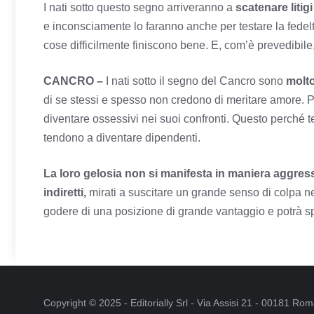
I nati sotto questo segno arriveranno a
scatenare litig
e inconsciamente lo faranno anche per testare la fedel
cose difficilmente finiscono bene. E, com’è prevedibile
CANCRO –
I nati sotto il segno del Cancro sono
molto
di se stessi e spesso non credono di meritare amore.
diventare ossessivi nei suoi confronti. Questo perché
tendono a diventare dipendenti.
La loro gelosia non si manifesta in maniera aggres
indiretti,
mirati a suscitare un grande senso di colpa nel 
godere di una posizione di grande vantaggio e potrà s
Copyright © 2025 - Editorially Srl - Via Assisi 21 - 00181 R